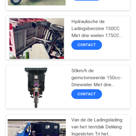
Hydraulische de
Ladingsbenzine 150CC
Met drie wielen 175CC
200CC van de
CONTACT
Stortplaats Zware Lading
50km/h de
gemotoriseerde 150cc-
Driewieler Met drie
wielen van de
CONTACT
Motorcabine met Tent
Van de de Ladingslading
van het tentdak Dekking
Ingesloten Tri het