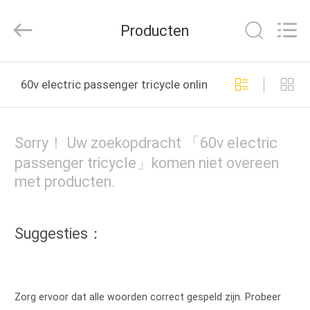
Huaying
Tricycle
Motorcycle
Producten
Co.,
Ltd..
All
Rights
Reserved.
HUIS
60v electric passenger tricycle online fabricage
PRODUCTEN
Sorry！ Uw zoekopdracht 「60v electric
ONGEVEER
passenger tricycle」komen niet overeen
met producten.
ONS
FABRIEKSREIS
Suggesties：
KWALITEITSCONTROLE
Zorg ervoor dat alle woorden correct gespeld zijn. Probeer