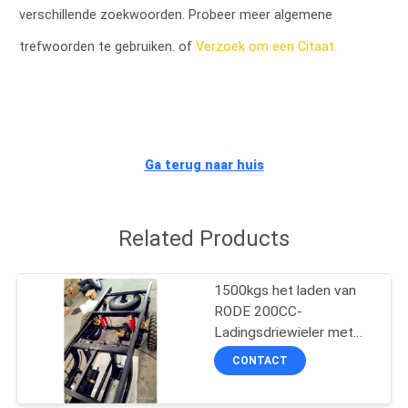
CONTACTEER
verschillende zoekwoorden. Probeer meer algemene
ONS
trefwoorden te gebruiken. of
Verzoek om een Citaat.
NIEUWS
VERZOEK
Ga terug naar huis
OM
EEN
Related Products
CITAAT
1500kgs het laden van
SITEMAP
RODE 200CC-
Ladingsdriewieler met
Olierem
PRIVACY
CONTACT
POLICY