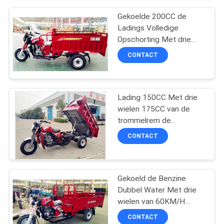
Gekoelde 200CC de
Ladings Volledige
Opschorting Met drie
wielen van de zware
CONTACT
Ladingslading Lucht
Lading 150CC Met drie
wielen 175CC van de
trommelrem de
Hydraulische Stortplaats
CONTACT
200CC
Gekoeld de Benzine
Dubbel Water Met drie
wielen van 60KM/H
200CC 250CC 300CC
CONTACT