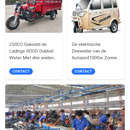
250CC Gekoeld de
De elektrische
Ladings ROOD Dubbel
Driewieler van de
Water Met drie wielen
Autoped1000w Zonne
Met drie wielen van de
Gemotoriseerde
zware Ladingslading
Passagier
CONTACT
CONTACT