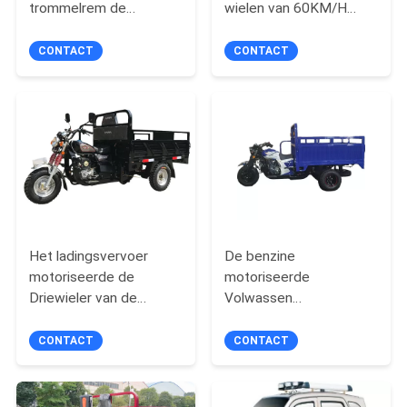
trommelrem de
wielen van 60KM/H
Hydraulische
200CC 250CC 300CC
Stortplaats 200CC
CONTACT
CONTACT
Het ladingsvervoer
De benzine
motoriseerde de
motoriseerde
Driewieler van de
Volwassen
Lift70km/h Benzine
3400mm*1300mm
Benzinedriewieler
CONTACT
CONTACT