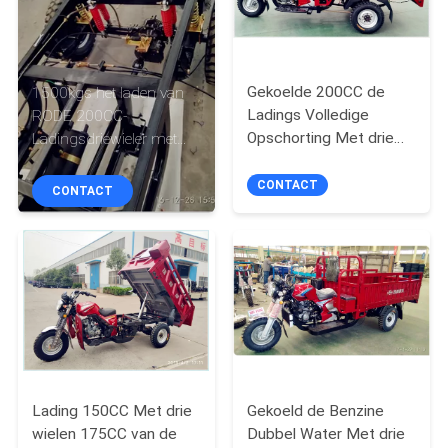
CONTACTEER
ONS
Gekoelde 200CC de
1500kgs het laden van
NIEUWS
Ladings Volledige
RODE 200CC-
Opschorting Met drie
Ladingsdriewieler met
wielen van de zware
Olierem
VERZOEK
Ladingslading Lucht
CONTACT
CONTACT
OM
EEN
CITAAT
SITEMAP
PRIVACY
Lading 150CC Met drie
Gekoeld de Benzine
POLICY
wielen 175CC van de
Dubbel Water Met drie