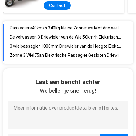
Passagiers40km/h 340Kg Kleine Zonnetaxi Met drie wielen
Contact
De volwassen 3 Driewieler van de Wiel50km/h Elektrische Passagier
3 wielpassagier 1800mm Driewieler van de Hoogte Elektrische Lading
Zonne 3 Wiel75ah Elektrische Passagier Gesloten Driewielers
Elektrische de Passagiersdriewieler van Mini Solar 400kgs
Driewieler60v 0.38t Zonne Aangedreven Elektrisch voertuig
Open Gemotoriseerde de Passagiersdriewielers van 3000w 60km/H
Elektrische de Passagiersdriewieler op batterijen van 800W 60V
De auto Elektrische Passagier van 275w 45km/H sloot Driewieler
Laat een bericht achter
Elektrische de Passagiersdriewieler met drie wielen van 0.8KW 340Kg
We bellen je snel terug!
40km/H het gesloten Zonne Aangedreven Elektrische voertuig van 300w
De zonne Elektrische Driewieler van 1.2KW met Passagiersseat
ChineseTricycleFactory2500*1000Size en Open Lichaamstype Motor Elektrisch Carry Cargo Rickshaw Electric Tricycle
Van de Motorfietstriciclo ElectricoFamily van China Elektrische Trike Volwassen de Passagiersdriewielers 3 Elektrische Driewieler van de Wiel de Elektrische Riksja
Vouwbaar 0,6 Ton Electric Three Wheel Bikes voor Volwassenen