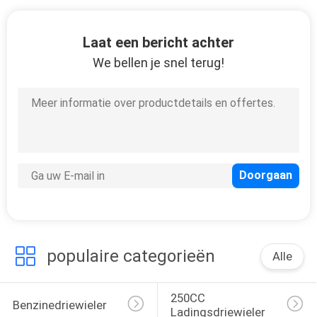
CONTACTEER
ONS
Laat een bericht achter
We bellen je snel terug!
NIEUWS
VERZOEK
OM
EEN
CITAAT
SITEMAP
populaire categorieën
Alle
PRIVACY
250CC 
POLICY
Benzinedriewieler
Ladingsdriewieler