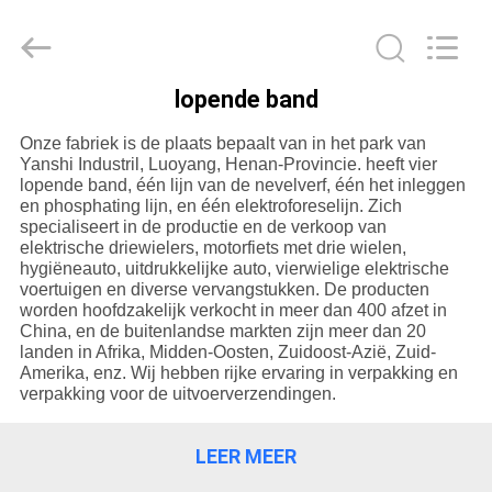
Huaying
Tricycle
Motorcycle
Co.,
Ltd..
All
Rights
lopende band
Reserved.
HUIS
Onze fabriek is de plaats bepaalt van in het park van
Yanshi Industril, Luoyang, Henan-Provincie. heeft vier
PRODUCTEN
lopende band, één lijn van de nevelverf, één het inleggen
en phosphating lijn, en één elektroforeselijn. Zich
specialiseert in de productie en de verkoop van
elektrische driewielers, motorfiets met drie wielen,
ONGEVEER
hygiëneauto, uitdrukkelijke auto, vierwielige elektrische
ONS
voertuigen en diverse vervangstukken. De producten
worden hoofdzakelijk verkocht in meer dan 400 afzet in
China, en de buitenlandse markten zijn meer dan 20
landen in Afrika, Midden-Oosten, Zuidoost-Azië, Zuid-
FABRIEKSREIS
Amerika, enz. Wij hebben rijke ervaring in verpakking en
verpakking voor de uitvoerverzendingen.
KWALITEITSCONTROLE
LEER MEER