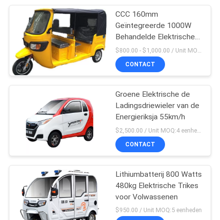
CCC 160mm
25
Geïntegreerde 1000W
Behandelde Elektrische
Benzinedriewieler
Driewieler
$800.00 - $1,000.00 / Unit MOQ:9 eenheid/Eenheden
CONTACT
Groene Elektrische de
Ladingsdriewieler van de
Energieriksja 55km/h
38
$2,500.00 / Unit MOQ:4 eenheden
CONTACT
Cabinedriewieler
Lithiumbatterij 800 Watts
480kg Elektrische Trikes
voor Volwassenen
$950.00 / Unit MOQ:5 eenheden