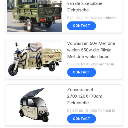
van de luxecabine
Elektrische
30
Ladingsdriewieler
$780.00 / Unit MOQ:6 eenheden
Elektrische
CONTACT
Passagiersdriewieler
Volwassen 60v Met drie
wielen 650w die Riksja
Met drie wielen laden
$560.00 MOQ:>=20 eenheden
CONTACT
29
3 de Motorfiets van
Zonnepaneel
270X120X170cm
de wiellading
Elektrische
Ladingsdriewieler
$1,000.00 - $1,300.00 / Unit MOQ:1 eenheid
CONTACT