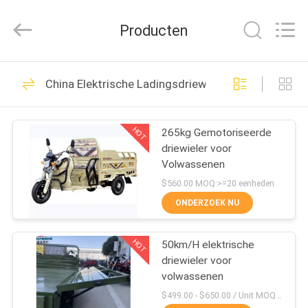
Huaying
Tricycle
Motorcycle
Producten
Co.,
Ltd..
All
Rights
Reserved.
HUIS
31
China Elektrische Ladingsdriewieler
Benzinedriewieler
PRODUCTEN
HOT
265kg Gemotoriseerde
driewieler voor
ONGEVEER
Volwassenen
ONS
$560.00 MOQ:>=20 eenheden
ONDERZOEK NU
21
FABRIEKSREIS
250CC
HOT
50km/H elektrische
driewieler voor
KWALITEITSCONTROLE
ladingsdriewieler
volwassenen
$499.00 - $650.00 / Unit MOQ:10 eenheid/Eenheden