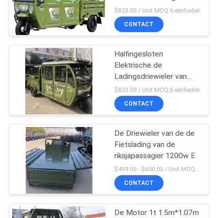
$820.00 / Unit MOQ:6 eenheden
CONTACT
48
Gemotoriseerde
Halfingesloten
Elektrische de
Passagiersdriewieler
Ladingsdriewieler van
50km/H 330kg
$820.00 / Unit MOQ:6 eenheden
CONTACT
De Driewieler van de de
36
Fietslading van de
Elektrische
riksjapassagier 1200w E
$499.00 - $650.00 / Unit MOQ:10 eenheid/Eenheden
Ladingsdriewieler
CONTACT
De Motor 1t 1.5m*1.07m