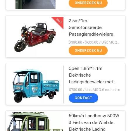
CONTACTEER
ONDERZOEK NU
ONS
HOT
2.5m*1m
31
Gemotoriseerde
NIEUWS
Passagiersdriewielers
200cc
$380.00 - $600.00 / Unit MOQ:10 eenheid/Eenheden
ladingsdriewieler
VERZOEK
ONDERZOEK NU
OM
EEN
Open 1.8m*1.1m
Elektrische
CITAAT
Ladingsdriewieler met
28
Omgekeerde Camera
$780.00 / Unit MOQ:6 eenheden
SITEMAP
150CC
CONTACT
ladingsdriewieler
PRIVACY
50km/h Landbouw 800W
3 Fiets van de Wiel de
POLICY
Elektrische Lading