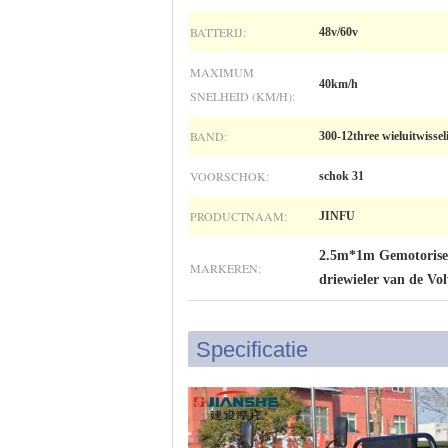
BATTERIJ:
48v/60v
MAXIMUM
40km/h
SNELHEID (KM/H):
BAND:
300-12three wieluitwissel
VOORSCHOK:
schok 31
PRODUCTNAAM:
JINFU
2.5m*1m Gemotorisee
MARKEREN:
driewieler van de Vol
Specificatie