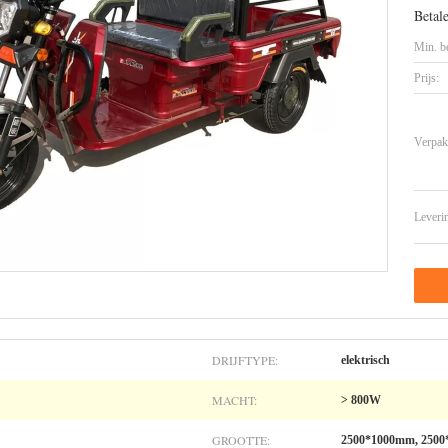
Betal
Min. be
Prijs:
Verpak
Leveri
DRIJFTYPE:
elektrisch
MACHT:
> 800W
GROOTTE:
2500*1000mm, 250