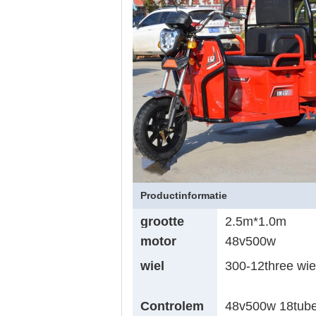
Productinformatie
grootte
2.5m*1.0m
motor
48v500w
wiel
300-12three wiel
Controlem
48v500w 18tub