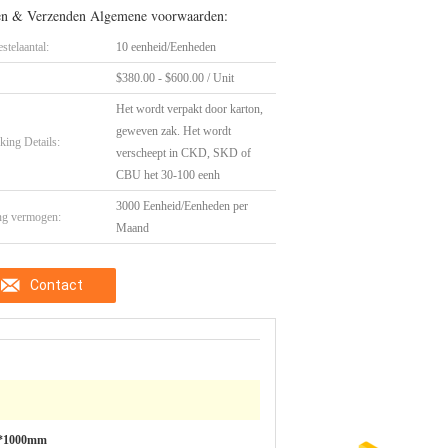
en & Verzenden Algemene voorwaarden:
stelaantal:
10 eenheid/Eenheden
$380.00 - $600.00 / Unit
Het wordt verpakt door karton,
geweven zak. Het wordt
king Details:
verscheept in CKD, SKD of
CBU het 30-100 eenh
3000 Eenheid/Eenheden per
ng vermogen:
Maand
Contact
0*1000mm