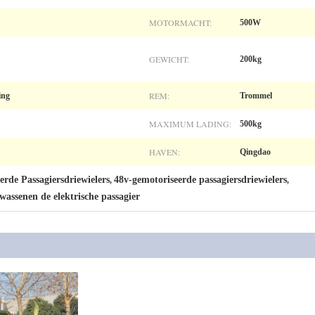
MOTORMACHT:
500W
GEWICHT:
200kg
REM:
ing
Trommel
MAXIMUM LADING:
500kg
HAVEN:
Qingdao
rde Passagiersdriewielers
48v-gemotoriseerde passagiersdriewielers
,
,
wassenen de elektrische passagier