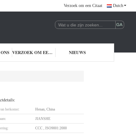
Verzoek om een Citaat
Dutch
 ONS
VERZOEK OM EEN CITAAT
NIEUWS
tdetails:
 van herkomst:
Henan, China
aam:
JIANSHE
cering:
CCC , ISO9001:2000