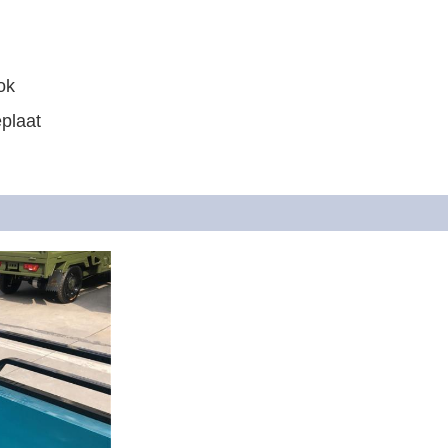
ok
eplaat