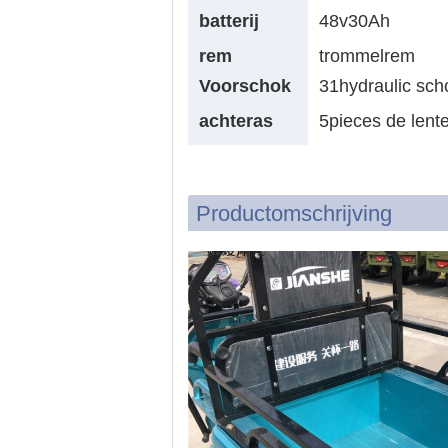
echanisme
batterij
48v30Ah
rem
trommelrem
Voorschok
31hydraulic sch
achteras
5pieces de lent
Productomschrijving