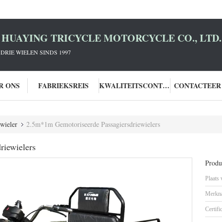
HUAYING TRICYCLE MOTORCYCLE CO., LTD.
DRIE WIELEN SINDS 1997
R ONS
FABRIEKSREIS
KWALITEITSCONTROLE
CONTACTEER
ewieler
2.5m*1m Gemotoriseerde Passagiersdriewielers
riewielers
Produc
Plaats
Merkn
Certifi