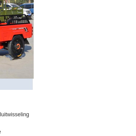
uitwisseling
e