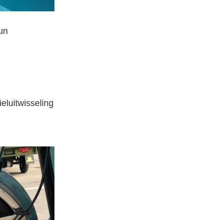
eun
eluitwisseling