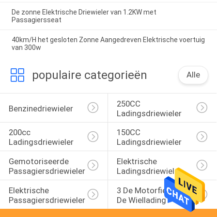
De zonne Elektrische Driewieler van 1.2KW met
Passagiersseat
40km/H het gesloten Zonne Aangedreven Elektrische voertuig
van 300w
populaire categorieën
Alle
250CC 
Benzinedriewieler
Ladingsdriewieler
200cc 
150CC 
Ladingsdriewieler
Ladingsdriewieler
Gemotoriseerde 
Elektrische 
Passagiersdriewieler
Ladingsdriewieler
Elektrische 
3 De Motorfiets Van 
Passagiersdriewieler
De Wiellading