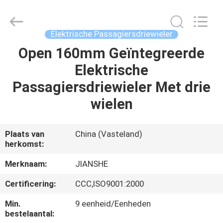
Huaying
Tricycle
Motorcycle
Co.,
Ltd..
Elektrische Passagiersdriewieler
All
Rights
Reserved.
Open 160mm Geïntegreerde
HUIS
Elektrische
PRODUCTEN
Passagiersdriewieler Met drie
wielen
ONGEVEER
ONS
Plaats van
China (Vasteland)
herkomst:
FABRIEKSREIS
Merknaam:
JIANSHE
Certificering:
CCC,ISO9001:2000
KWALITEITSCONTROLE
Min.
9 eenheid/Eenheden
bestelaantal: