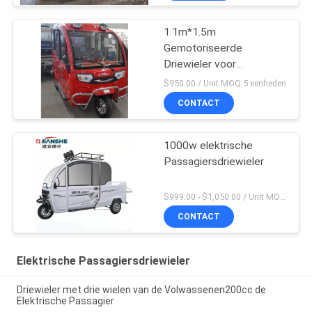
1.1m*1.5m
Gemotoriseerde
Driewieler voor
Volwassenen
$950.00 / Unit MOQ:5 eenheden
CONTACT
1000w elektrische
Passagiersdriewieler
$999.00 - $1,050.00 / Unit MOQ:1 eenheid
CONTACT
Elektrische Passagiersdriewieler
Driewieler met drie wielen van de Volwassenen200cc de
Elektrische Passagier