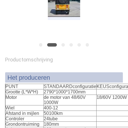
Productomschrijving
Het produceren
PUNT
STANDAARDconfiguratie
KEUSconfigura
Grootte (L*W*H)
2790*1000*1700mm
Motor
de motor van 48/60V
18/60V 1200W
1000W
Wiel
400-12
Afstand in mijlen
50100km
Controler
24tube
Grondontruiming
180mm