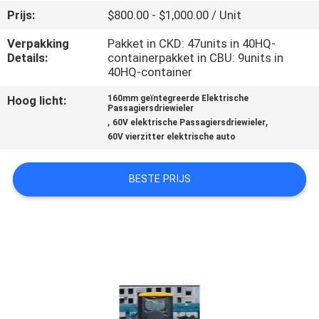
CONTACTEER
Prijs:
$800.00 - $1,000.00 / Unit
ONS
Verpakking
Pakket in CKD: 47units in 40HQ-
Details:
containerpakket in CBU: 9units in
40HQ-container
NIEUWS
Hoog licht:
160mm geïntegreerde Elektrische
Passagiersdriewieler
VERZOEK
,
,
60V elektrische Passagiersdriewieler
60V vierzitter elektrische auto
OM
EEN
BESTE PRIJS
CITAAT
SITEMAP
PRIVACY
POLICY