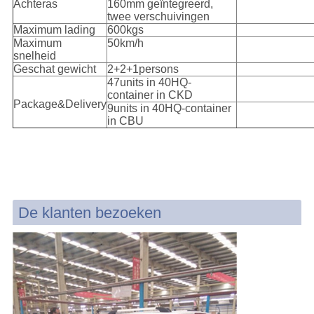
Achteras
160mm geïntegreerd,
twee verschuivingen
Maximum lading
600kgs
Maximum
50km/h
snelheid
Geschat gewicht
2+2+1persons
47units in 40HQ-
container in CKD
Package&Delivery
9units in 40HQ-container
in CBU
De klanten bezoeken