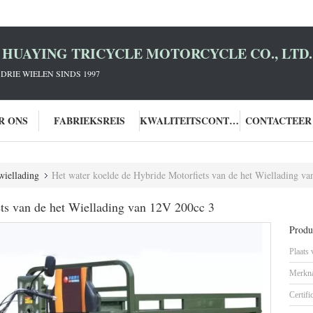
HUAYING TRICYCLE MOTORCYCLE CO., LTD.
DRIE WIELEN SINDS 1997
R ONS
FABRIEKSREIS
KWALITEITSCONTROLE
CONTACTEER
wiellading
Het water koelde de Hybride Motorfiets van de het Wiellading v
ets van de het Wiellading van 12V 200cc 3
Produc
Plaats
Merkn
Certifi