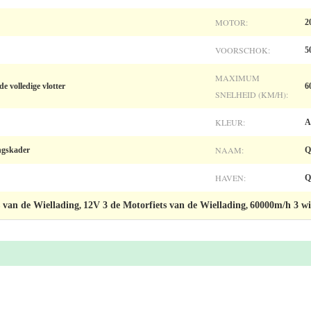
MOTOR:
2
VOORSCHOK:
5
MAXIMUM
 volledige vlotter
6
SNELHEID (KM/H):
KLEUR:
A
NAAM:
ngskader
Q
HAVEN:
Q
s van de Wiellading
12V 3 de Motorfiets van de Wiellading
60000m/h 3 wie
,
,