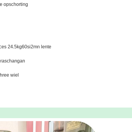
e opschorting
eces 24.5kg60si2mn lente
teraschangan
hree wiel