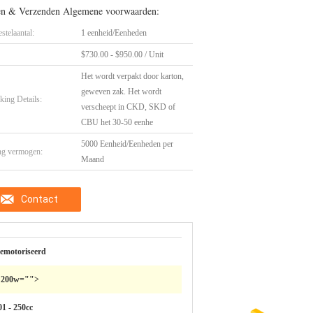
en & Verzenden Algemene voorwaarden:
stelaantal:
1 eenheid/Eenheden
$730.00 - $950.00 / Unit
Het wordt verpakt door karton,
geweven zak. Het wordt
king Details:
verscheept in CKD, SKD of
CBU het 30-50 eenhe
5000 Eenheid/Eenheden per
ng vermogen:
Maand
Contact
emotoriseerd
 200w="">
01 - 250cc