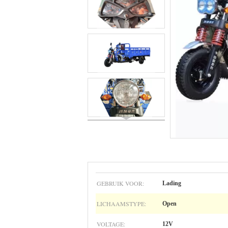
GEBRUIK VOOR:
Lading
LICHAAMSTYPE:
Open
VOLTAGE:
12V