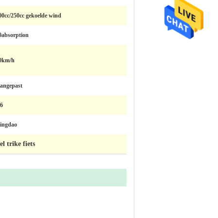
00cc/250cc gekoelde wind
0absorption
0km/h
angepast
6
ingdao
l trike fiets