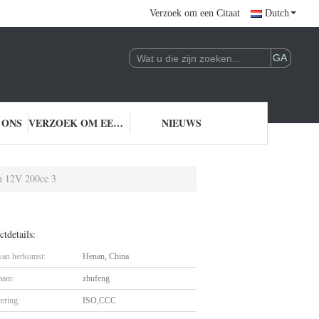
Verzoek om een Citaat
Dutch
 ONS
VERZOEK OM EEN CITAAT
NIEUWS
an 12V 200cc 3
tdetails:
 van herkomst:
Henan, China
aam:
zhufeng
cering:
ISO,CCC