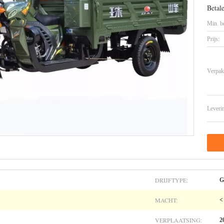
Betal
Min. be
Prijs:
Verpak
Leveri
DRIJFTYPE:
G
MACHT:
<
VERPLAATSING:
2