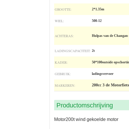
GROOTTE:
2*1.35m
WIEL:
500-12
ACHTERAS:
Hulpas van de Changan de
LADINGSCAPACITEIT:
2t
KADER:
50*100outside opschorti
GEBRUIK:
ladingsvervoer
MARKEREN:
200cc 3 de Motorfiet
Productomschrijving
Motor200t wind gekoelde motor