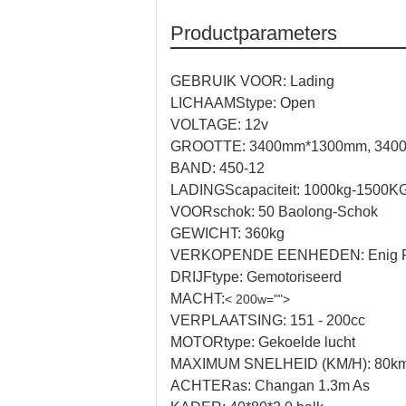
Productparameters
GEBRUIK VOOR: Lading
LICHAAMStype: Open
VOLTAGE: 12v
GROOTTE: 3400mm*1300mm, 340
BAND: 450-12
LADINGScapaciteit: 1000kg-1500K
VOORschok: 50 Baolong-Schok
GEWICHT: 360kg
VERKOPENDE EENHEDEN: Enig P
DRIJFtype: Gemotoriseerd
MACHT:
< 200w="">
VERPLAATSING: 151 - 200cc
MOTORtype: Gekoelde lucht
MAXIMUM SNELHEID (KM/H): 80km
ACHTERas: Changan 1.3m As