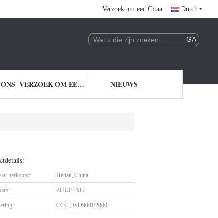
Verzoek om een Citaat
Dutch
 ONS
VERZOEK OM EEN CITAAT
NIEUWS
tdetails:
 van herkomst:
Henan, China
aam:
ZHUFENG
cering:
CCC , ISO9001:2000