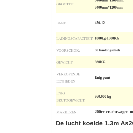
3400mm*1300mm,
GROOTTE:
3400mm*1200mm
BAND:
450-12
LADINGSCAPACITEIT:
1000kg-1500KG
VOORSCHOK:
50 baolongschok
GEWICHT:
360KG
VERKOPENDE
Enig punt
EENHEDEN:
ENIG
360,000 kg
BRUTOGEWICHT:
MARKEREN:
200cc vrachtwagen m
De lucht koelde 1.3m As