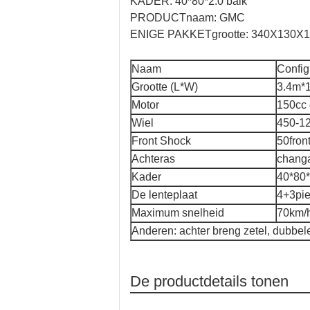
KADER: 40*80*2.0 balk
PRODUCTnaam: GMC
ENIGE PAKKETgrootte: 340X130X1
Naam
Config
Grootte (L*W)
3.4m*
Motor
150cc 
Wiel
450-12
Front Shock
50fron
Achteras
chang
Kader
40*80*
De lenteplaat
4+3pie
Maximum snelheid
70km/
Anderen: achter breng zetel, dubbe
De productdetails tonen