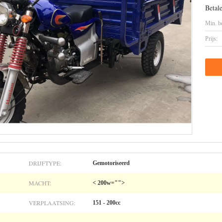
Betal
Min. be
Prijs:
DRIJFTYPE:
Gemotoriseerd
MACHT:
< 200w="">
VERPLAATSING:
151 - 200cc