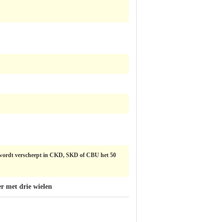
 wordt verscheept in CKD, SKD of CBU het 50
r met drie wielen