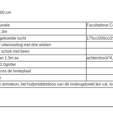
00 cm
uratie
Facultatieve C
1.3m
gekoelde lucht
175cc/200cc/2
 uitwisseling met drie wielen
t schok met been
an 1.3m as
achtershock*4,
2.0girder
ces de lenteplaat
h
le armsteun, het hulpmiddeldoos van de ondeugdzetel ten val, 