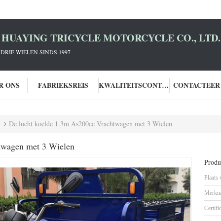
HUAYING TRICYCLE MOTORCYCLE CO., LTD.
DRIE WIELEN SINDS 1997
R ONS
FABRIEKSREIS
KWALITEITSCONTROLE
CONTACTEER
De lucht koelde 1.3m As200cc Vrachtwagen met 3 Wielen
twagen met 3 Wielen
Produc
Plaats
Merkn
Certifi