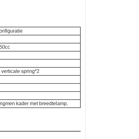
onfiguratie
50cc
 verticale spring*2
longmen kader met breedtelamp.