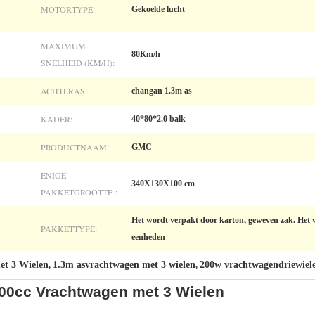
MOTORTYPE:
Gekoelde lucht
MAXIMUM
80Km/h
SNELHEID (KM/H):
ACHTERAS:
changan 1.3m as
KADER:
40*80*2.0 balk
PRODUCTNAAM:
GMC
ENIGE
340X130X100 cm
PAKKETGROOTTE :
Het wordt verpakt door karton, geweven zak. Het
PAKKETTYPE:
eenheden
et 3 Wielen
1.3m asvrachtwagen met 3 wielen
200w vrachtwagendriewiele
,
,
200cc Vrachtwagen met 3 Wielen