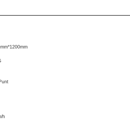
0mm*1200mm
G
unt
/h