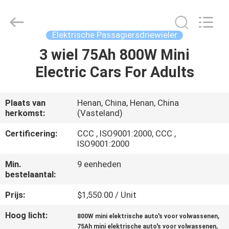
Huaying
Tricycle
Motorcycle
Co.,
Ltd..
Elektrische Passagiersdriewieler
All
Rights
Reserved.
3 wiel 75Ah 800W Mini
HUIS
Electric Cars For Adults
PRODUCTEN
Plaats van
Henan, China, Henan, China
herkomst:
(Vasteland)
ONGEVEER
ONS
Certificering:
CCC , ISO9001:2000, CCC ,
ISO9001:2000
Min.
9 eenheden
FABRIEKSREIS
bestelaantal:
Prijs:
$1,550.00 / Unit
KWALITEITSCONTROLE
Hoog licht:
,
800W mini elektrische auto's voor volwassenen
,
75Ah mini elektrische auto's voor volwassenen