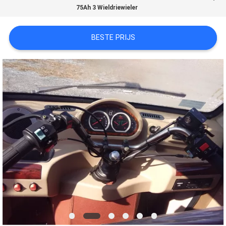
CONTACTEER
75Ah 3 Wieldriewieler
ONS
BESTE PRIJS
NIEUWS
VERZOEK
OM
EEN
CITAAT
SITEMAP
PRIVACY
POLICY