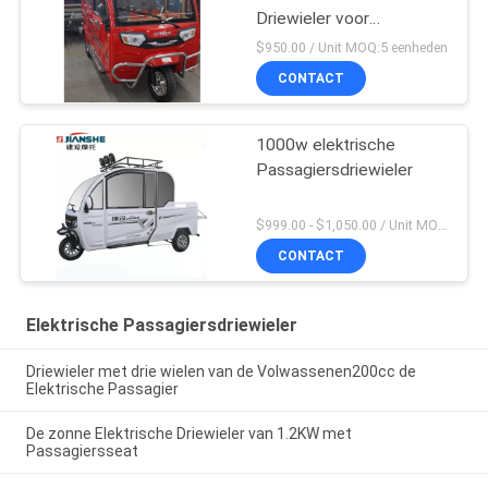
Driewieler voor
Volwassenen
$950.00 / Unit MOQ:5 eenheden
CONTACT
1000w elektrische
Passagiersdriewieler
$999.00 - $1,050.00 / Unit MOQ:1 eenheid
CONTACT
Elektrische Passagiersdriewieler
Driewieler met drie wielen van de Volwassenen200cc de
Elektrische Passagier
De zonne Elektrische Driewieler van 1.2KW met
Passagiersseat