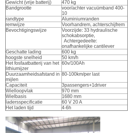
Gewicht (vrije batterij)
470 kg
Bandgrootte
voor/achter vacuümband 400-
10
randtype
Aluminiumranden
remwijze
Voorhandrem, achterschijfrem
Bevochtigingswijze
Voorzijde: 33 hydraulische
schokabsorptie,
Achtergedeelte:
onafhankelijke cantilever
Geschatte lading
600 kg
hoogste snelheid
50 km/h
Het fosfaatbatterij van het
60v/100Ah
lithiumijzer
Duurzaamheidsafstand in
80-100km/per last
mijlen
Capaciteit
3passengers+1driver
Wielloopvlak
970 mm
Wielbasis
1680 mm
ladersspecificatie
60 V 20 A
Het laden tijd
4-6h