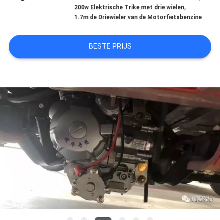
CONTACTEER
,
200w Elektrische Trike met drie wielen
1.7m de Driewieler van de Motorfietsbenzine
ONS
BESTE PRIJS
NIEUWS
VERZOEK
OM
EEN
CITAAT
SITEMAP
PRIVACY
POLICY