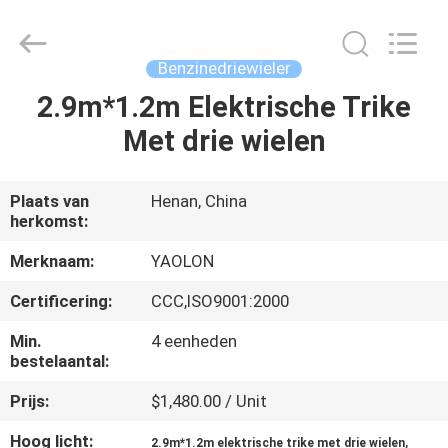
Huaying
Tricycle
Motorcycle
Co.,
Ltd..
Benzinedriewieler
All
Rights
Reserved.
2.9m*1.2m Elektrische Trike
HUIS
Met drie wielen
PRODUCTEN
Plaats van
Henan, China
herkomst:
ONGEVEER
ONS
Merknaam:
YAOLON
Certificering:
CCC,ISO9001:2000
FABRIEKSREIS
Min.
4 eenheden
bestelaantal:
KWALITEITSCONTROLE
Prijs:
$1,480.00 / Unit
Hoog licht:
,
2.9m*1.2m elektrische trike met drie wielen